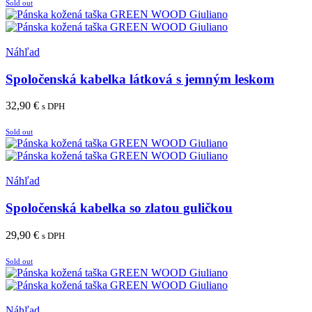
Sold out
Pridať medzi obľúbené
Náhľad
Spoločenská kabelka látková s jemným leskom
32,90
€
s DPH
Viac info
Sold out
Pridať medzi obľúbené
Náhľad
Spoločenská kabelka so zlatou guličkou
29,90
€
s DPH
Viac info
Sold out
Pridať medzi obľúbené
Náhľad