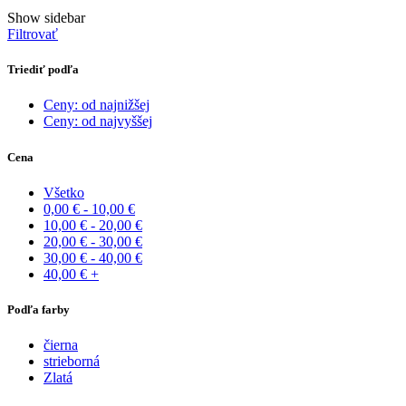
podľa
Show sidebar
najnovších
Filtrovať
Triediť podľa
Ceny: od najnižšej
Ceny: od najvyššej
Cena
Všetko
0,00
€
-
10,00
€
10,00
€
-
20,00
€
20,00
€
-
30,00
€
30,00
€
-
40,00
€
40,00
€
+
Podľa farby
čierna
strieborná
Zlatá