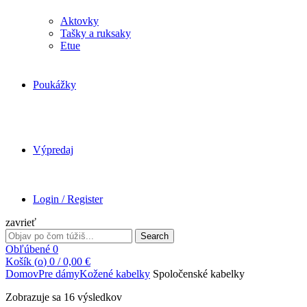
Aktovky
Tašky a ruksaky
Etue
Poukážky
Výpredaj
Login / Register
zavrieť
Search
Search
for:
Obľúbené
0
Košík (
o
)
0
/
0,00
€
Domov
Pre dámy
Kožené kabelky
Spoločenské kabelky
Zoradené
Zobrazuje sa 16 výsledkov