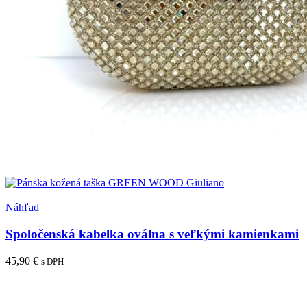
Pridať medzi obľúbené
Náhľad
Spoločenská kabelka oválna s veľkými kamienkami
45,90
€
s DPH
Pridať do košíka