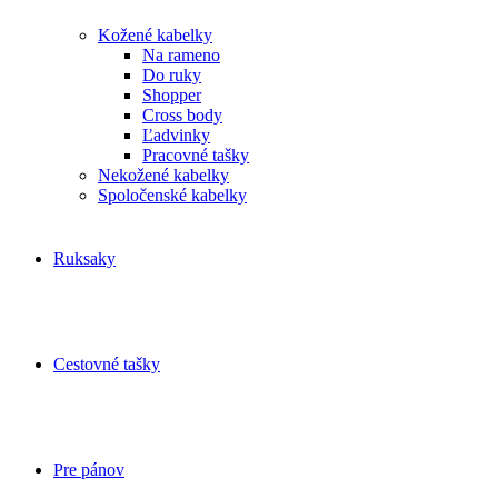
Kožené kabelky
Na rameno
Do ruky
Shopper
Cross body
Ľadvinky
Pracovné tašky
Nekožené kabelky
Spoločenské kabelky
Ruksaky
Cestovné tašky
Pre pánov