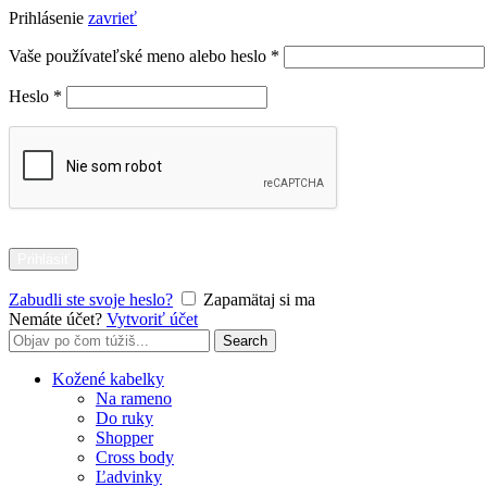
Prihlásenie
zavrieť
Povinné
Vaše používateľské meno alebo heslo
*
Povinné
Heslo
*
Prihlásiť
Zabudli ste svoje heslo?
Zapamätaj si ma
Nemáte účet?
Vytvoriť účet
Search
Search
for:
Kožené kabelky
Na rameno
Do ruky
Shopper
Cross body
Ľadvinky