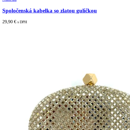
Spoločenská kabelka so zlatou guličkou
29,90
€
s DPH
Viac info