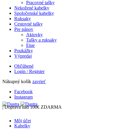
Pracovné tašky
Nekožené kabelky
Spoločenské kabelky
Ruksaky
Cestovné tašky
Pre pánov
Aktovky
Tašky a ruksaky
Etue
Poukážky
Výpredaj
Obľúbené
Login / Register
Nákupný košík
zavrieť
Facebook
Instagram
| Doprava nad 100€ ZDARMA
Môj účet
Kabelky