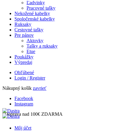
Ľadvinky
Pracovné tašky
Nekožené kabelky
Spoločenské kabelky
Ruksaky
Cestovné tašky
Pre pánov
Aktovky
Tašky a ruksaky
Etue
Poukážky
Výpredaj
Obľúbené
Login / Register
Nákupný košík
zavrieť
Facebook
Instagram
| Doprava nad 100€ ZDARMA
Môj účet