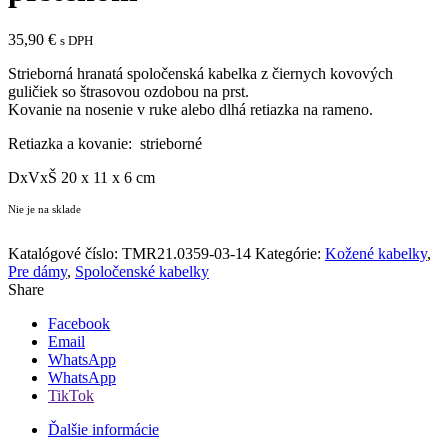
35,90
€
s DPH
Strieborná hranatá spoločenská kabelka z čiernych kovových
guličiek so štrasovou ozdobou na prst.
Kovanie na nosenie v ruke alebo dlhá retiazka na rameno.
Retiazka a kovanie: strieborné
DxVxŠ 20 x 11 x 6 cm
Nie je na sklade
Pridať medzi obľúbené
Katalógové číslo:
TMR21.0359-03-14
Kategórie:
Kožené kabelky
,
Pre dámy
,
Spoločenské kabelky
Share
Facebook
Email
WhatsApp
WhatsApp
TikTok
Ďalšie informácie