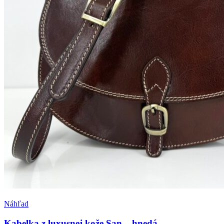
Pridať medzi obľúbené
Náhľad
Kabelka z luxusnej kože San – hnedá