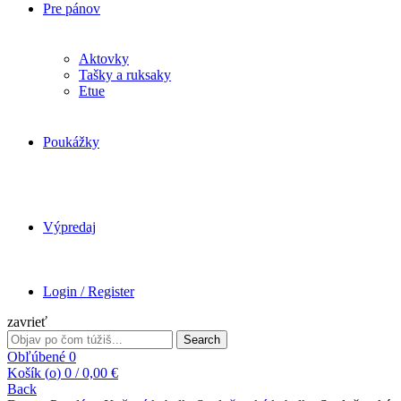
Pre pánov
Aktovky
Tašky a ruksaky
Etue
Poukážky
Výpredaj
Login / Register
zavrieť
Search
Search
for:
Obľúbené
0
Košík (
o
)
0
/
0,00
€
Back