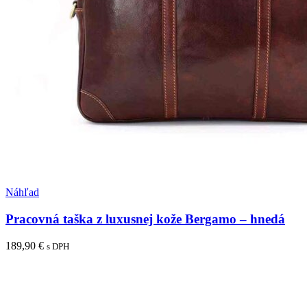
Pridať medzi obľúbené
Náhľad
Pracovná taška z luxusnej kože Bergamo – hnedá
189,90
€
s DPH
Pridať do košíka