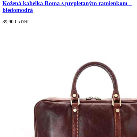
Kožená kabelka Roma s prepletaným ramienkom –
bledomodrá
89,90
€
s DPH
Pridať do košíka