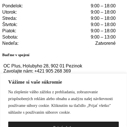
Pondelok:
9:00 – 18:00
Utorok:
9:00 – 18:00
Streda:
9:00 – 18:00
Štvrtok:
9:00 – 18:00
Piatok:
9:00 – 18:00
Sobota:
9:00 – 13:00
Nedeľa:
Zatvorené
Buďme v spojení
OC Plus, Holubyho 28, 902 01 Pezinok
Zavolajte nám: +421 905 268 369
Napíšte nám:
info@dastrashop.sk
Vážime si vaše súkromie
Na zlepšenie vášho zážitku z prehliadania, zobrazovanie
Facebook
Instagram
prispôsobených reklám alebo obsahu a analýzu našej návštevnosti
používame súbory cookie. Kliknutím na tlačidlo „Prijať všetko“
© 2024 - 2026 Dastra. Všetky práva vyhradené
súhlasíte s používaním súborov cookie.
Scroll To Top