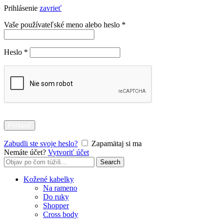
Prihlásenie
zavrieť
Povinné
Vaše používateľské meno alebo heslo
*
Povinné
Heslo
*
Prihlásiť
Zabudli ste svoje heslo?
Zapamätaj si ma
Nemáte účet?
Vytvoriť účet
Search
Search
for:
Kožené kabelky
Na rameno
Do ruky
Shopper
Cross body