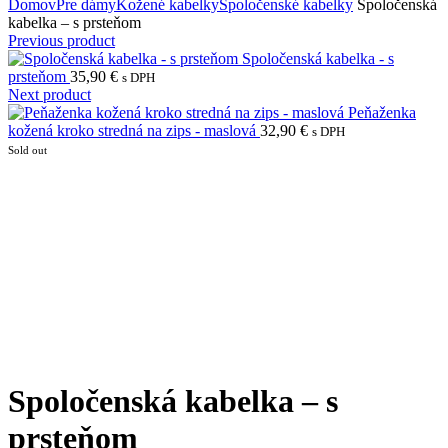
Domov
Pre dámy
Kožené kabelky
Spoločenské kabelky
Spoločenská
kabelka – s prsteňom
Previous product
Spoločenská kabelka - s
prsteňom
35,90
€
s DPH
Next product
Peňaženka
kožená kroko stredná na zips - maslová
32,90
€
s DPH
Sold out
Click to enlarge
Spoločenská kabelka – s
prsteňom