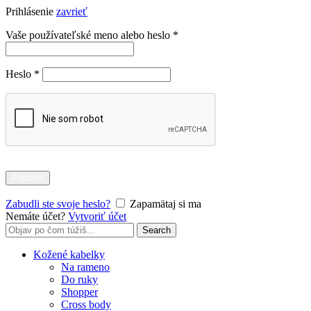
Prihlásenie
zavrieť
Povinné
Vaše používateľské meno alebo heslo
*
Povinné
Heslo
*
Prihlásiť
Zabudli ste svoje heslo?
Zapamätaj si ma
Nemáte účet?
Vytvoriť účet
Search
Search
for:
Kožené kabelky
Na rameno
Do ruky
Shopper
Cross body