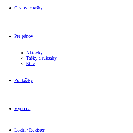
Cestovné tašky
Pre pánov
Aktovky
Tašky a ruksaky
Etue
Poukážky
Výpredaj
Login / Register