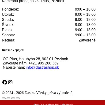
Kamenná predajňa OC Plus, Pezinok
Pondelok:
9:00 – 18:00
Utorok:
9:00 – 18:00
Streda:
9:00 – 18:00
Štvrtok:
9:00 – 18:00
Piatok:
9:00 – 18:00
Sobota:
9:00 – 13:00
Nedeľa:
Zatvorené
Buďme v spojení
OC Plus, Holubyho 28, 902 01 Pezinok
Zavolajte nám: +421 905 268 369
Napíšte nám:
info@dastrashop.sk
Facebook
Instagram
© 2024 - 2026 Dastra. Všetky práva vyhradené
-10% za odber newslettera