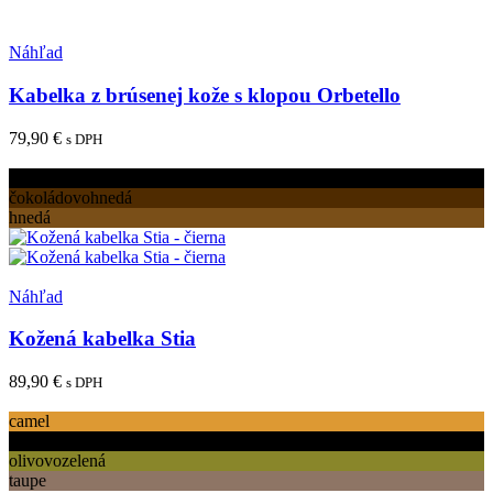
vybrať
na
Pridať medzi obľúbené
stránke
Náhľad
produktu.
Kabelka z brúsenej kože s klopou Orbetello
79,90
€
s DPH
Tento
Výber možností
produkt
čierna
má
čokoládovohnedá
viacero
hnedá
variantov.
Možnosti
si
Pridať medzi obľúbené
môžete
Náhľad
vybrať
na
Kožená kabelka Stia
stránke
produktu.
89,90
€
s DPH
Tento
Výber možností
produkt
camel
má
čierna
viacero
olivovozelená
variantov.
taupe