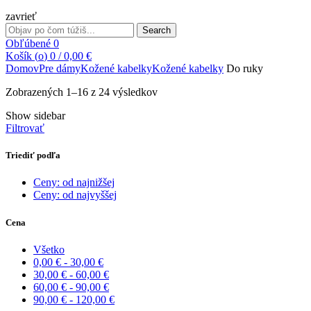
zavrieť
Search
Search
for:
Obľúbené
0
Košík (
o
)
0
/
0,00
€
Domov
Pre dámy
Kožené kabelky
Kožené kabelky
Do ruky
Zoradené
Zobrazených 1–16 z 24 výsledkov
podľa
Show sidebar
najnovších
Filtrovať
Triediť podľa
Ceny: od najnižšej
Ceny: od najvyššej
Cena
Všetko
0,00
€
-
30,00
€
30,00
€
-
60,00
€
60,00
€
-
90,00
€
90,00
€
-
120,00
€