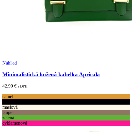
Pridať medzi obľúbené
Náhľad
Minimalistická kožená kabelka Apricala
42,90
€
s DPH
Tento
Výber možností
produkt
camel
má
čierna
viacero
maslová
variantov.
taupe
Možnosti
zelená
si
cyklamenová
môžete