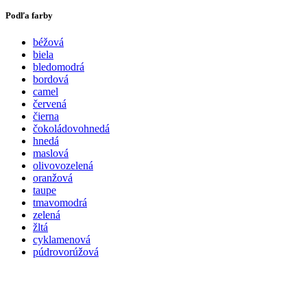
Podľa farby
béžová
biela
bledomodrá
bordová
camel
červená
čierna
čokoládovohnedá
hnedá
maslová
olivovozelená
oranžová
taupe
tmavomodrá
zelená
žltá
cyklamenová
púdrovorúžová
Pridať medzi obľúbené