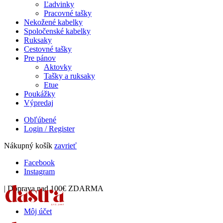
Ľadvinky
Pracovné tašky
Nekožené kabelky
Spoločenské kabelky
Ruksaky
Cestovné tašky
Pre pánov
Aktovky
Tašky a ruksaky
Etue
Poukážky
Výpredaj
Obľúbené
Login / Register
Nákupný košík
zavrieť
Facebook
Instagram
| Doprava nad 100€ ZDARMA
Môj účet