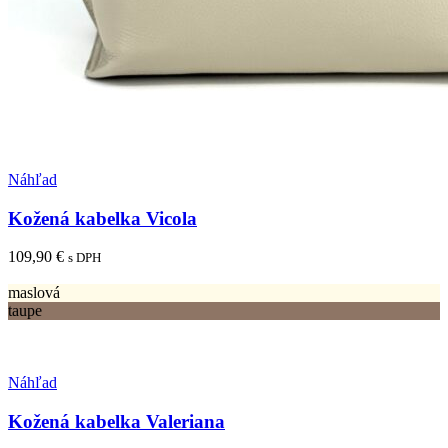
Pridať medzi obľúbené
Náhľad
Kožená kabelka Vicola
109,90
€
s DPH
Tento
Výber možností
produkt
maslová
má
taupe
viacero
variantov.
Možnosti
Pridať medzi obľúbené
si
Náhľad
môžete
vybrať
Kožená kabelka Valeriana
na