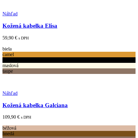
Pridať medzi obľúbené
Náhľad
Kožená kabelka Elisa
59,90
€
s DPH
Tento
Výber možností
produkt
biela
má
camel
viacero
čierna
variantov.
maslová
Možnosti
taupe
si
môžete
vybrať
Pridať medzi obľúbené
na
Náhľad
stránke
produktu.
Kožená kabelka Galciana
109,90
€
s DPH
Tento
Výber možností
produkt
béžová
má
hnedá