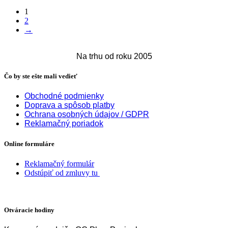
Možnosti
1
si
2
môžete
→
vybrať
na
stránke
Na trhu od roku 2005
produktu.
Čo by ste ešte mali vedieť
Obchodné podmienky
Doprava a spôsob platby
Ochrana osobných údajov / GDPR
Reklamačný poriadok
Online formuláre
Reklamačný formulár
Odstúpiť od zmluvy tu
Otváracie hodiny