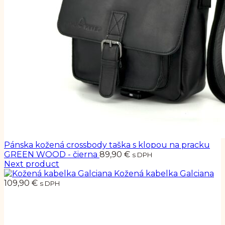
Pánska kožená crossbody taška s klopou na pracku
GREEN WOOD - čierna
89,90
€
s DPH
Next product
Kožená kabelka Galciana
109,90
€
s DPH