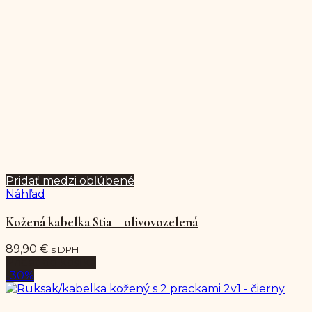
Pridať medzi obľúbené
Náhľad
Kožená kabelka Stia – olivovozelená
89,90
€
s DPH
Pridať do košíka
-30%