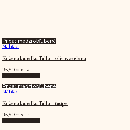
Pridať medzi obľúbené
Náhľad
Kožená kabelka Talla – olivovozelená
95,90
€
s DPH
Pridať do košíka
Pridať medzi obľúbené
Náhľad
Kožená kabelka Talla – taupe
95,90
€
s DPH
Pridať do košíka