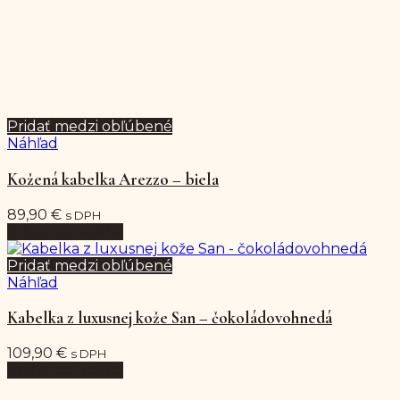
Pridať medzi obľúbené
Náhľad
Kožená kabelka Arezzo – biela
89,90
€
s DPH
Pridať do košíka
Pridať medzi obľúbené
Náhľad
Kabelka z luxusnej kože San – čokoládovohnedá
109,90
€
s DPH
Pridať do košíka