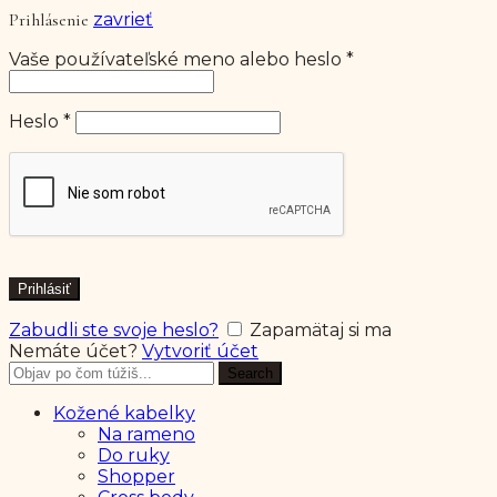
Prihlásenie
zavrieť
Povinné
Vaše používateľské meno alebo heslo
*
Povinné
Heslo
*
Prihlásiť
Zabudli ste svoje heslo?
Zapamätaj si ma
Nemáte účet?
Vytvoriť účet
Search
Search
for:
Kožené kabelky
Na rameno
Do ruky
Shopper