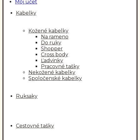
Môj účet
Kabelky
Kožené kabelky
Na rameno
Do ruky
Shopper
Cross body
Ľadvinky
Pracovné tašky
Nekožené kabelky
Spoločenské kabelky
Ruksaky
Cestovné tašky