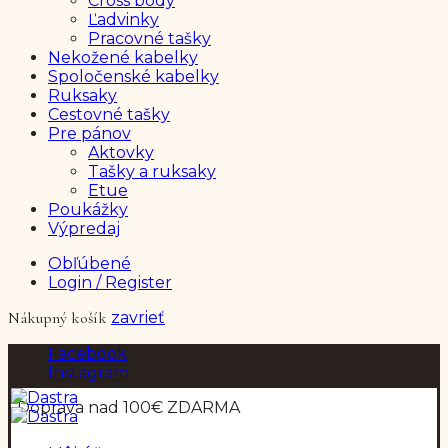
Cross body
Ľadvinky
Pracovné tašky
Nekožené kabelky
Spoločenské kabelky
Ruksaky
Cestovné tašky
Pre pánov
Aktovky
Tašky a ruksaky
Etue
Poukážky
Výpredaj
Obľúbené
Login / Register
Nákupný košík
zavrieť
Facebook
Instagram
| Doprava nad 100€ ZDARMA