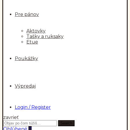
Pre pánov
Aktovky
Tašky a ruksaky
Etue
Poukážky
Výpredaj
Login / Register
zavrieť
Search
Search
for:
Obľúbené
0