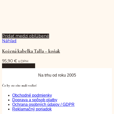
Pridať medzi obľúbené
Náhľad
Kožená kabelka Talla – koňak
95,90
€
s DPH
Pridať do košíka
Na trhu od roku 2005
Čo by ste ešte mali vedieť
Obchodné podmienky
Doprava a spôsob platby
Ochrana osobných údajov / GDPR
Reklamačný poriadok