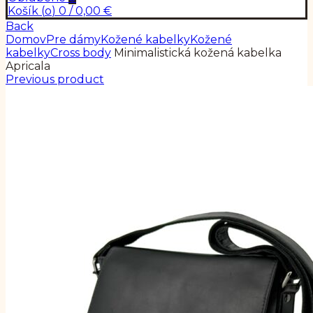
Košík (
o
)
0
/
0,00
€
Back
Domov
Pre dámy
Kožené kabelky
Kožené
kabelky
Cross body
Minimalistická kožená kabelka
Apricala
Previous product