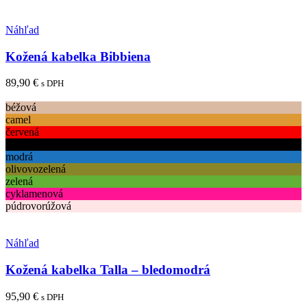
Pridať medzi obľúbené
Náhľad
Kožená kabelka Bibbiena
89,90
€
s DPH
Tento
Výber možností
produkt
béžová
má
camel
viacero
červená
variantov.
čierna
Možnosti
modrá
si
olivovozelená
môžete
zelená
vybrať
cyklamenová
na
púdrovorúžová
stránke
produktu.
Pridať medzi obľúbené
Náhľad
Kožená kabelka Talla – bledomodrá
95,90
€
s DPH