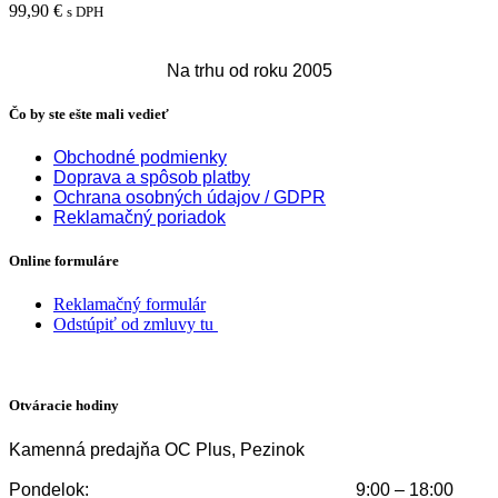
99,90
€
s DPH
Viac info
Na trhu od roku 2005
Čo by ste ešte mali vedieť
Obchodné podmienky
Doprava a spôsob platby
Ochrana osobných údajov / GDPR
Reklamačný poriadok
Online formuláre
Reklamačný formulár
Odstúpiť od zmluvy tu
Otváracie hodiny
Kamenná predajňa OC Plus, Pezinok
Pondelok:
9:00 – 18:00