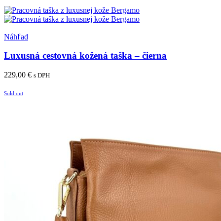
Pridať do košíka
Pridať medzi obľúbené
Náhľad
Luxusná cestovná kožená taška – čierna
229,00
€
s DPH
Pridať do košíka
Sold out