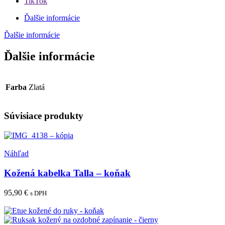
TikTok
Ďalšie informácie
Ďalšie informácie
Ďalšie informácie
Farba
Zlatá
Súvisiace produkty
Pridať medzi obľúbené
Náhľad
Kožená kabelka Talla – koňak
95,90
€
s DPH
Pridať do košíka