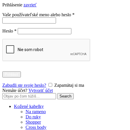
Prihlásenie
zavrieť
Povinné
Vaše používateľské meno alebo heslo
*
Povinné
Heslo
*
Prihlásiť
Zabudli ste svoje heslo?
Zapamätaj si ma
Nemáte účet?
Vytvoriť účet
Search
Search
for:
Kožené kabelky
Na rameno
Do ruky
Shopper
Cross body