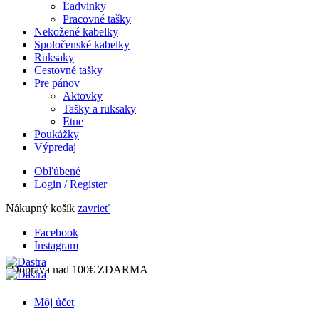
Ľadvinky
Pracovné tašky
Nekožené kabelky
Spoločenské kabelky
Ruksaky
Cestovné tašky
Pre pánov
Aktovky
Tašky a ruksaky
Etue
Poukážky
Výpredaj
Obľúbené
Login / Register
Nákupný košík
zavrieť
Facebook
Instagram
| Doprava nad 100€ ZDARMA
Môj účet