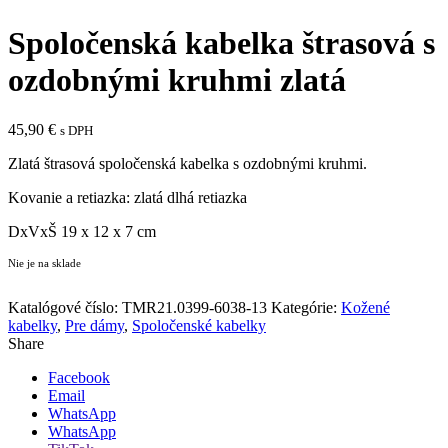
Spoločenská kabelka štrasová s
ozdobnými kruhmi zlatá
45,90
€
s DPH
Zlatá štrasová spoločenská kabelka s ozdobnými kruhmi.
Kovanie a retiazka: zlatá dlhá retiazka
DxVxŠ 19 x 12 x 7 cm
Nie je na sklade
Pridať medzi obľúbené
Katalógové číslo:
TMR21.0399-6038-13
Kategórie:
Kožené
kabelky
,
Pre dámy
,
Spoločenské kabelky
Share
Facebook
Email
WhatsApp
WhatsApp