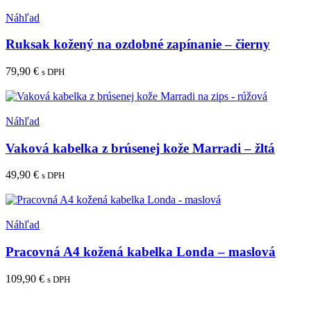
Pridať medzi obľúbené
Náhľad
Ruksak kožený na ozdobné zapínanie – čierny
79,90
€
s DPH
Pridať do košíka
Pridať medzi obľúbené
Náhľad
Vaková kabelka z brúsenej kože Marradi – žltá
49,90
€
s DPH
Pridať do košíka
Pridať medzi obľúbené
Náhľad
Pracovná A4 kožená kabelka Londa – maslová
109,90
€
s DPH
Pridať do košíka