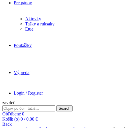
Pre pánov
Aktovky
Tašky a ruksaky
Etue
Poukážky
Výpredaj
Login / Register
zavrieť
Search
Search
for:
Obľúbené
0
Košík (
o
)
0
/
0,00
€
Back