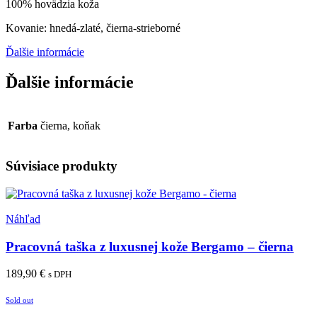
100% hovädzia koža
Kovanie: hnedá-zlaté, čierna-strieborné
Ďalšie informácie
Ďalšie informácie
Farba
čierna, koňak
Súvisiace produkty
Pridať medzi obľúbené
Náhľad
Pracovná taška z luxusnej kože Bergamo – čierna
189,90
€
s DPH
Pridať do košíka
Sold out