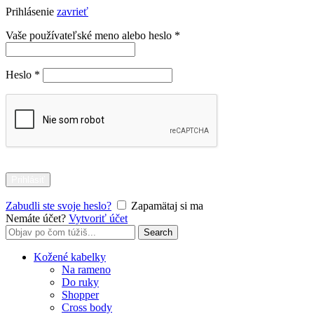
Prihlásenie
zavrieť
Povinné
Vaše používateľské meno alebo heslo
*
Povinné
Heslo
*
Prihlásiť
Zabudli ste svoje heslo?
Zapamätaj si ma
Nemáte účet?
Vytvoriť účet
Search
Search
for:
Kožené kabelky
Na rameno
Do ruky
Shopper
Cross body