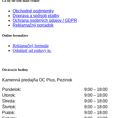
Čo by ste ešte mali vedieť
Obchodné podmienky
Doprava a spôsob platby
Ochrana osobných údajov / GDPR
Reklamačný poriadok
Online formuláre
Reklamačný formulár
Odstúpiť od zmluvy tu
Otváracie hodiny
Kamenná predajňa OC Plus, Pezinok
Pondelok:
9:00 – 18:00
Utorok:
9:00 – 18:00
Streda:
9:00 – 18:00
Štvrtok:
9:00 – 18:00
Piatok:
9:00 – 18:00