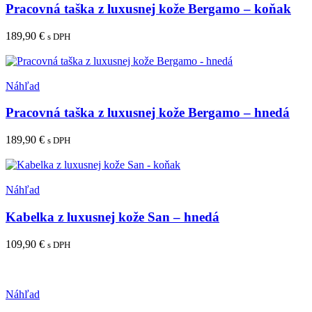
vybrať
Pracovná taška z luxusnej kože Bergamo – koňak
na
stránke
189,90
€
s DPH
produktu.
Pridať do košíka
Pridať medzi obľúbené
Náhľad
Pracovná taška z luxusnej kože Bergamo – hnedá
189,90
€
s DPH
Pridať do košíka
Pridať medzi obľúbené
Náhľad
Kabelka z luxusnej kože San – hnedá
109,90
€
s DPH
Pridať do košíka
Pridať medzi obľúbené
Náhľad