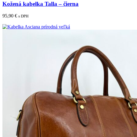
Kožená kabelka Talla – čierna
95,90
€
s DPH
Pridať do košíka