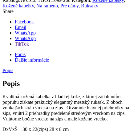
Katalógové číslo:
TGO1.1099-208
Kategórií:
Kožené kabelky
,
ruksak
Kožené kabelky
,
Na rameno
,
Pre dámy
,
Ruksaky
2v1
Share
Arno
Facebook
Email
WhatsApp
WhatsApp
TikTok
Popis
Ďalšie informácie
Popis
Popis
Kvalitná kožená kabelka z hladkej kože, z ktorej zatiahnutím
popruhu získate praktický elegantný mestský ruksak. Z oboch
vonkajších strán vrecká na zips. Otváranie hlavnej priehradky na
zips, vnútri 2 priehradky predelené stredovým vreckom na zips.
Vnútorné bočné vrecko na zips a malé kožené vrecko.
DxVxŠ 30 x 22(zips) 28 x 8 cm