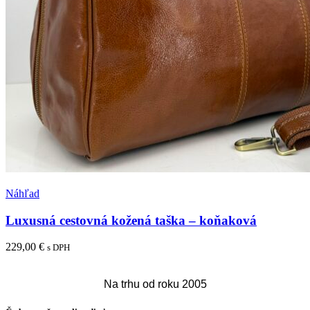
Pridať medzi obľúbené
Náhľad
Luxusná cestovná kožená taška – koňaková
229,00
€
s DPH
Pridať do košíka
Na trhu od roku 2005