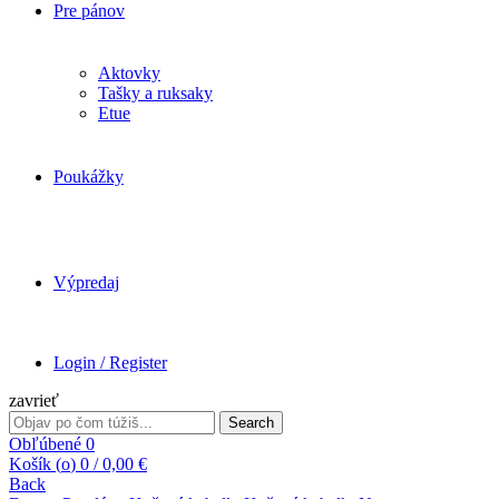
Pre pánov
Aktovky
Tašky a ruksaky
Etue
Poukážky
Výpredaj
Login / Register
zavrieť
Search
Search
for:
Obľúbené
0
Košík (
o
)
0
/
0,00
€
Back