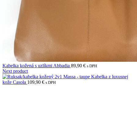
Kabelka kožená s uzlíkmi Abbadia
89,90
€
s DPH
Next product
Kabelka z luxusnej
kože Casola
109,90
€
s DPH