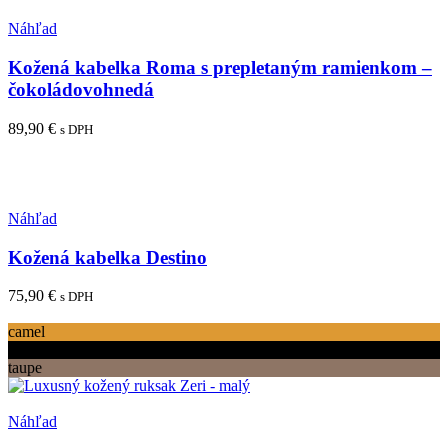
Pridať medzi obľúbené
Náhľad
Kožená kabelka Roma s prepletaným ramienkom –
čokoládovohnedá
89,90
€
s DPH
Viac info
Pridať medzi obľúbené
Náhľad
Kožená kabelka Destino
75,90
€
s DPH
Tento
Výber možností
produkt
camel
má
čierna
viacero
taupe
variantov.
Možnosti
Pridať medzi obľúbené
si
Náhľad
môžete