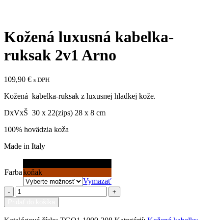
Click to enlarge
Kožená luxusná kabelka-
ruksak 2v1 Arno
109,90
€
s DPH
Kožená kabelka-ruksak z luxusnej hladkej kože.
DxVxŠ 30 x 22(zips) 28 x 8 cm
100% hovädzia koža
Made in Italy
čierna
Farba
koňak
Vymazať
množstvo
Kožená
Pridať do košíka
luxusná
Pridať medzi obľúbené
kabelka-