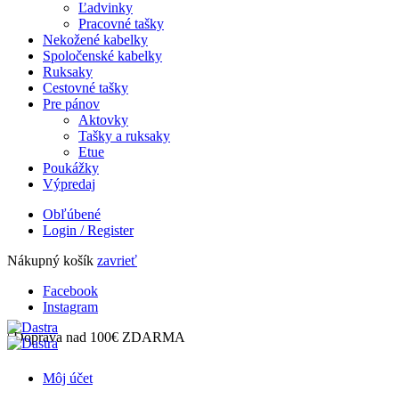
Ľadvinky
Pracovné tašky
Nekožené kabelky
Spoločenské kabelky
Ruksaky
Cestovné tašky
Pre pánov
Aktovky
Tašky a ruksaky
Etue
Poukážky
Výpredaj
Obľúbené
Login / Register
Nákupný košík
zavrieť
Facebook
Instagram
| Doprava nad 100€ ZDARMA
Môj účet