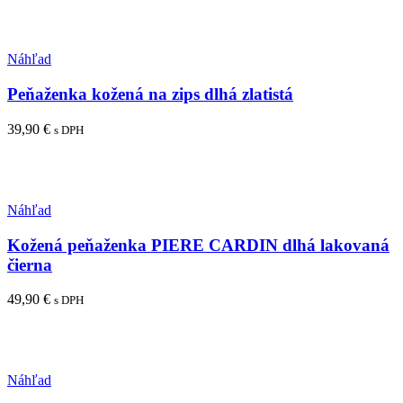
Pridať medzi obľúbené
Náhľad
Peňaženka kožená na zips dlhá zlatistá
39,90
€
s DPH
Pridať do košíka
Pridať medzi obľúbené
Náhľad
Kožená peňaženka PIERE CARDIN dlhá lakovaná
čierna
49,90
€
s DPH
Pridať do košíka
Pridať medzi obľúbené
Náhľad