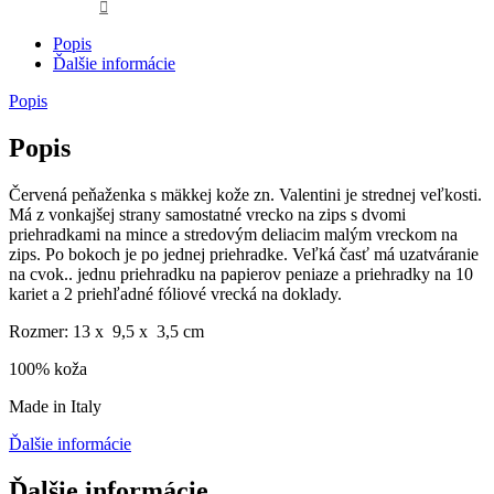
Popis
Ďalšie informácie
Popis
Popis
Červená peňaženka s mäkkej kože zn. Valentini je strednej veľkosti.
Má z vonkajšej strany samostatné vrecko na zips s dvomi
priehradkami na mince a stredovým deliacim malým vreckom na
zips. Po bokoch je po jednej priehradke. Veľká časť má uzatváranie
na cvok.. jednu priehradku na papierov peniaze a priehradky na 10
kariet a 2 priehľadné fóliové vrecká na doklady.
Rozmer: 13 x 9,5 x 3,5 cm
100% koža
Made in Italy
Ďalšie informácie
Ďalšie informácie