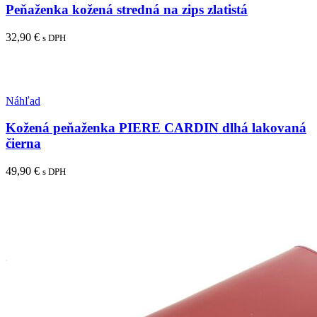
Peňaženka kožená stredná na zips zlatistá
32,90
€
s DPH
Pridať do košíka
Pridať medzi obľúbené
Náhľad
Kožená peňaženka PIERE CARDIN dlhá lakovaná
čierna
49,90
€
s DPH
Pridať do košíka