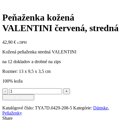
Click to enlarge
Peňaženka kožená
VALENTINI červená, stredná
42,90
€
s DPH
Kožená peňaženka stredná VALENTINI
na 12 dokladov a drobné na zips
Rozmer: 13 x 9,5 x 3,5 cm
100% koža
množstvo
Peňaženka
Pridať do košíka
kožená
Pridať medzi obľúbené
VALENTINI
Katalógové číslo:
TYA7D.0429-208-5
Kategórie:
Dámske
,
červená,
Peňaženky
stredná
Share