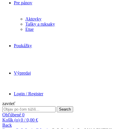
Pre pánov
Aktovky
Tašky a ruksaky
Etue
Poukážky
Výpredaj
Login / Register
zavrieť
Search
Search
for:
Obľúbené
0
Košík (
o
)
0
/
0,00
€
Back