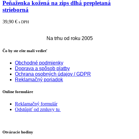
Peňaženka kožená na zips dlhá prepletaná
strieborná
39,90
€
s DPH
Pridať do košíka
Na trhu od roku 2005
Čo by ste ešte mali vedieť
Obchodné podmienky
Doprava a spôsob platby
Ochrana osobných údajov / GDPR
Reklamačný poriadok
Online formuláre
Reklamačný formulár
Odstúpiť od zmluvy tu
Otváracie hodiny