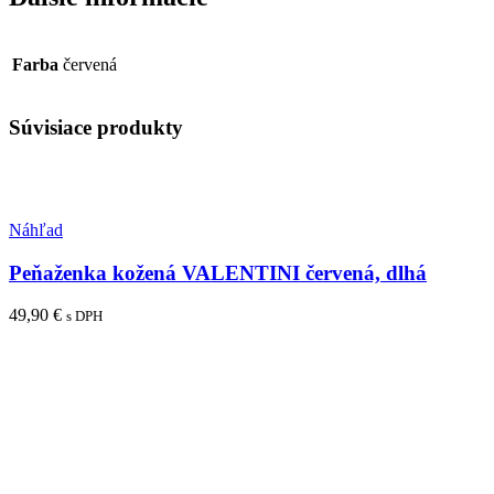
Farba
červená
Súvisiace produkty
Pridať medzi obľúbené
Náhľad
Peňaženka kožená VALENTINI červená, dlhá
49,90
€
s DPH
Pridať do košíka