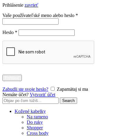
Prihlásenie
zavrieť
Povinné
Vaše používateľské meno alebo heslo
*
Povinné
Heslo
*
Prihlásiť
Zabudli ste svoje heslo?
Zapamätaj si ma
Nemáte účet?
Vytvoriť účet
Search
Search
for:
Kožené kabelky
Na rameno
Do ruky
Shopper
Cross body