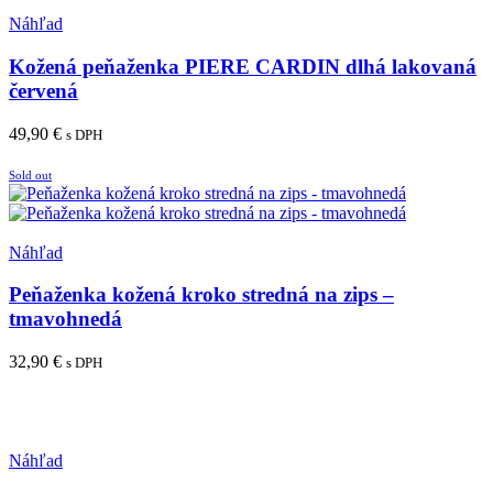
Pridať medzi obľúbené
Náhľad
Kožená peňaženka PIERE CARDIN dlhá lakovaná
červená
49,90
€
s DPH
Pridať do košíka
Sold out
Pridať medzi obľúbené
Náhľad
Peňaženka kožená kroko stredná na zips –
tmavohnedá
32,90
€
s DPH
Viac info
Pridať medzi obľúbené
Náhľad