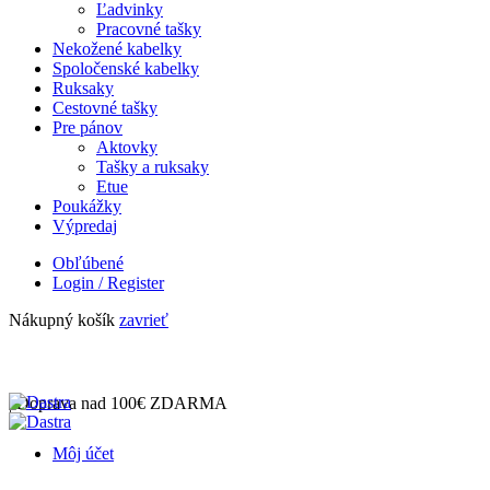
Ľadvinky
Pracovné tašky
Nekožené kabelky
Spoločenské kabelky
Ruksaky
Cestovné tašky
Pre pánov
Aktovky
Tašky a ruksaky
Etue
Poukážky
Výpredaj
Obľúbené
Login / Register
Nákupný košík
zavrieť
| Doprava nad 100€ ZDARMA
Môj účet