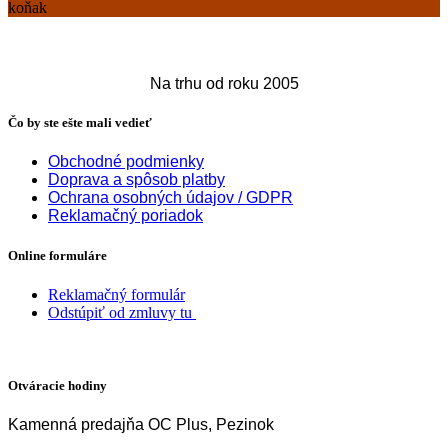
produkt
koňak
má
viacero
variantov.
Možnosti
Na trhu od roku 2005
si
môžete
Čo by ste ešte mali vedieť
vybrať
na
Obchodné podmienky
stránke
Doprava a spôsob platby
produktu.
Ochrana osobných údajov / GDPR
Reklamačný poriadok
Online formuláre
Reklamačný formulár
Odstúpiť od zmluvy tu
Otváracie hodiny
Kamenná predajňa OC Plus, Pezinok