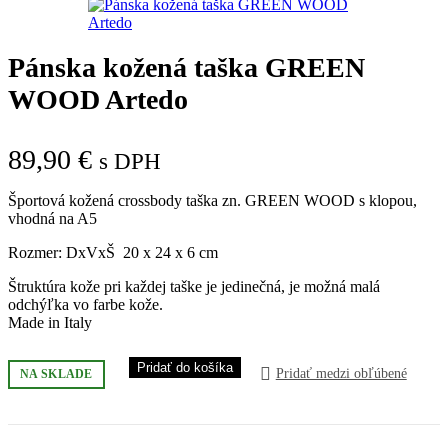
Pánska kožená taška GREEN
WOOD Artedo
89,90
€
s DPH
Športová kožená crossbody taška zn. GREEN WOOD s klopou,
vhodná na A5
Rozmer: DxVxŠ 20 x 24 x 6 cm
Štruktúra kože pri každej taške je jedinečná, je možná malá
odchýľka vo farbe kože.
Made in Italy
množstvo
Pridať do košíka
Pridať medzi obľúbené
NA SKLADE
Pánska
kožená
taška
GREEN