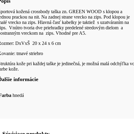
Popis
Športová kožená crossbody taška zn. GREEN WOOD s klopou a
ednou prackou na nit. Na zadnej strane vrecko na zips. Pod klopou je
alé vrecko na zips. Hlavná časť kabelky je taktiež s uzatváraním na
ips. Vnútro tvoria dve priehradky predelené stredovým dielom a
postranným vreckom na zips. Vhodné pre A5.
Rozmer: DxVxŠ 20 x 24 x 6 cm
ovanie: tmavé striebro
truktúra kože pri každej taške je jedinečná, je možná malá odchýľka v
arbe kože.
Ďalšie informácie
Farba
hnedá
Súvisiace produkty