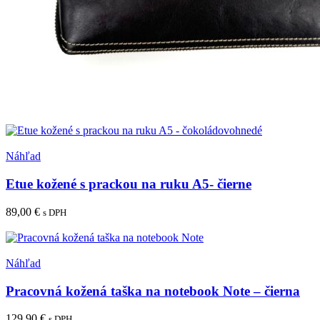
Pridať medzi obľúbené
Náhľad
Etue kožené s prackou na ruku A5- čierne
89,00
€
s DPH
Pridať do košíka
Pridať medzi obľúbené
Náhľad
Pracovná kožená taška na notebook Note – čierna
129,90
€
s DPH