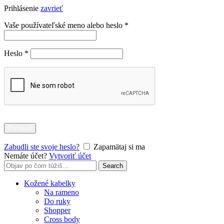
Prihlásenie
zavrieť
Povinné
Vaše používateľské meno alebo heslo
*
Povinné
Heslo
*
Prihlásiť
Zabudli ste svoje heslo?
Zapamätaj si ma
Nemáte účet?
Vytvoriť účet
Search
Search
for:
Kožené kabelky
Na rameno
Do ruky
Shopper
Cross body