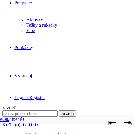
Pre pánov
Aktovky
Tašky a ruksaky
Etue
Poukážky
Výpredaj
Login / Register
zavrieť
Search
Search
for:
Obľúbené
0
Back
Košík (
o
)
0
/
0,00
€