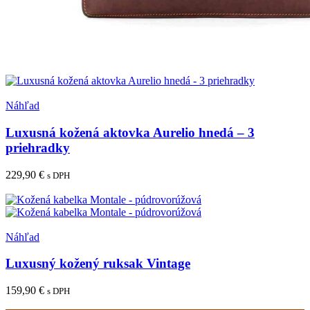
Pridať medzi obľúbené
Náhľad
Luxusná kožená aktovka Aurelio hnedá – 3
priehradky
229,90
€
s DPH
Pridať do košíka
Pridať medzi obľúbené
Náhľad
Luxusný kožený ruksak Vintage
159,90
€
s DPH
Tento
Výber možností