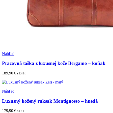
Pridať medzi obľúbené
Náhľad
Pracovná taška z luxusnej kože Bergamo – koňak
189,90
€
s DPH
Pridať do košíka
Pridať medzi obľúbené
Náhľad
Luxusný kožený ruksak Montignosso – hnedá
179,90
€
s DPH