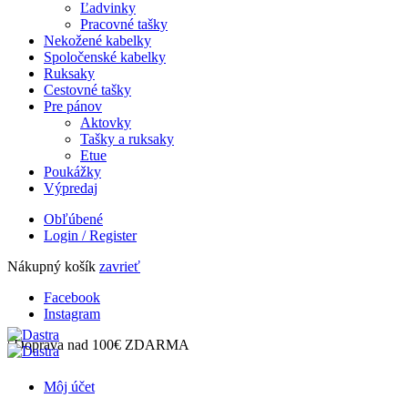
Ľadvinky
Pracovné tašky
Nekožené kabelky
Spoločenské kabelky
Ruksaky
Cestovné tašky
Pre pánov
Aktovky
Tašky a ruksaky
Etue
Poukážky
Výpredaj
Obľúbené
Login / Register
Nákupný košík
zavrieť
Facebook
Instagram
| Doprava nad 100€ ZDARMA
Môj účet