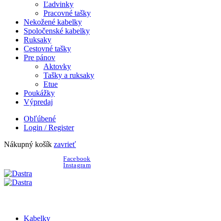
Ľadvinky
Pracovné tašky
Nekožené kabelky
Spoločenské kabelky
Ruksaky
Cestovné tašky
Pre pánov
Aktovky
Tašky a ruksaky
Etue
Poukážky
Výpredaj
Obľúbené
Login / Register
Nákupný košík
zavrieť
Facebook
| Doprava nad 100€ ZDARMA
Instagram
Kabelky