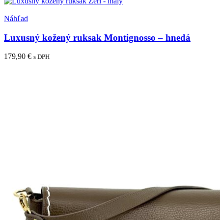
Pridať medzi obľúbené
Náhľad
Luxusný kožený ruksak Montignosso – hnedá
179,90
€
s DPH
Pridať do košíka