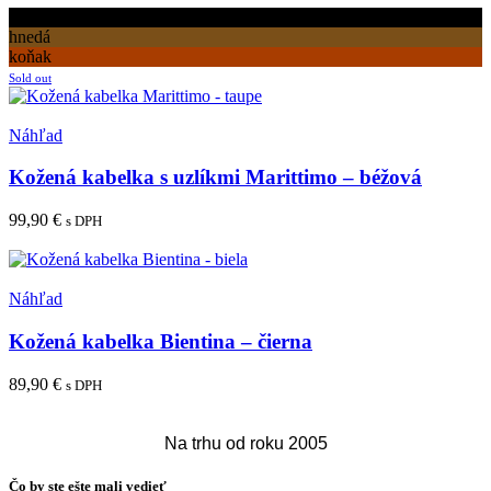
produkt
čierna
má
hnedá
viacero
koňak
variantov.
Sold out
Možnosti
si
Pridať medzi obľúbené
môžete
Náhľad
vybrať
na
Kožená kabelka s uzlíkmi Marittimo – béžová
stránke
produktu.
99,90
€
s DPH
Viac info
Pridať medzi obľúbené
Náhľad
Kožená kabelka Bientina – čierna
89,90
€
s DPH
Pridať do košíka
Na trhu od roku 2005
Čo by ste ešte mali vedieť