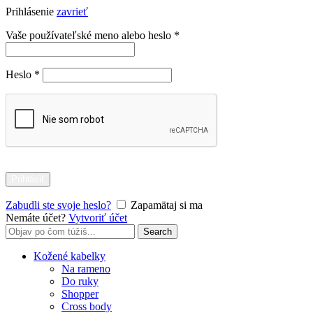
Prihlásenie
zavrieť
Povinné
Vaše používateľské meno alebo heslo
*
Povinné
Heslo
*
Prihlásiť
Zabudli ste svoje heslo?
Zapamätaj si ma
Nemáte účet?
Vytvoriť účet
Search
Search
for:
Kožené kabelky
Na rameno
Do ruky
Shopper
Cross body