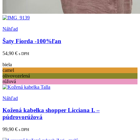
Pridať medzi obľúbené
Náhľad
Šaty Fiorda -100%ľan
54,90
€
s DPH
Tento
Výber možností
produkt
biela
má
camel
viacero
olivovozelená
variantov.
rúžová
Možnosti
si
Pridať medzi obľúbené
môžete
Náhľad
vybrať
na
Kožená kabelka shopper Licciana I. –
stránke
púdrovorúžová
produktu.
99,90
€
s DPH
Pridať do košíka