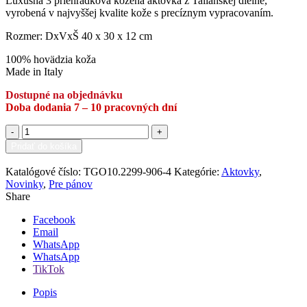
Luxusná 3 priehradková kožená aktovka z Talianskej dielne,
vyrobená v najvyššej kvalite kože s precíznym vypracovaním.
Rozmer: DxVxŠ 40 x 30 x 12 cm
100% hovädzia koža
Made in Italy
Dostupné na objednávku
množstvo
Luxusná
Pridať do košíka
kožená
Pridať medzi obľúbené
aktovka
Katalógové číslo:
TGO10.2299-906-4
Kategórie:
Aktovky
,
Aurelio
Novinky
,
Pre pánov
hnedá
Share
-
3
Facebook
priehradky
Email
WhatsApp
WhatsApp
TikTok
Popis