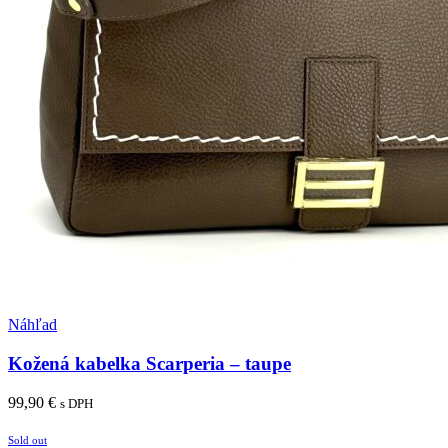
Pridať medzi obľúbené
Náhľad
Kožená kabelka Scarperia – taupe
99,90
€
s DPH
Pridať do košíka
Sold out