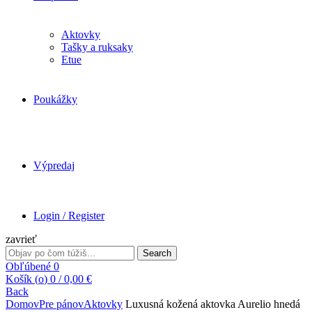
Aktovky
Tašky a ruksaky
Etue
Poukážky
Výpredaj
Login / Register
zavrieť
Search
Search
for:
Obľúbené
0
Košík (
o
)
0
/
0,00
€
Back
Domov
Pre pánov
Aktovky
Luxusná kožená aktovka Aurelio hnedá