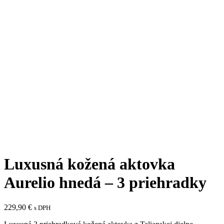
Click to enlarge
Luxusná kožená aktovka
Aurelio hnedá – 3 priehradky
229,90
€
s DPH