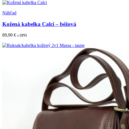
Pridať medzi obľúbené
Náhľad
Kožená kabelka Calci – béžová
89,90
€
s DPH
Viac info