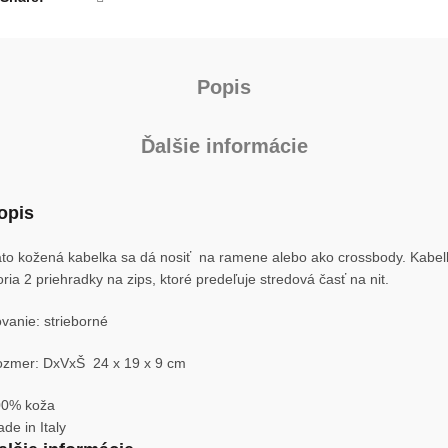
Popis
Ďalšie informácie
opis
to kožená kabelka sa dá nosiť na ramene alebo ako crossbody. Kabel
oria 2 priehradky na zips, ktoré predeľuje stredová časť na nit.
vanie: strieborné
zmer: DxVxŠ 24 x 19 x 9 cm
00% koža
de in Italy