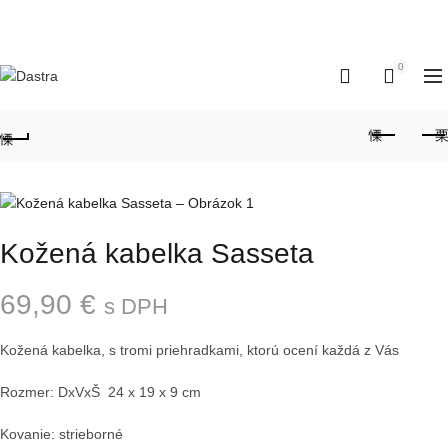
| Doprava nad 100€ ZDARMA
0
0
Kožená kabelka Sasseta
69,90
€
s DPH
Kožená kabelka, s tromi priehradkami, ktorú ocení každá z Vás
Rozmer: DxVxŠ 24 x 19 x 9 cm
Kovanie: strieborné