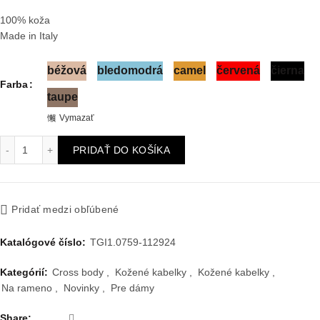
100% koža
Made in Italy
béžová
bledomodrá
camel
červená
čierna
Farba
taupe
Vymazať
množstvo Kožená kabelka Sasseta
PRIDAŤ DO KOŠÍKA
Pridať medzi obľúbené
Katalógové číslo:
TGI1.0759-112924
Kategórií:
Cross body
,
Kožené kabelky
,
Kožené kabelky
,
Na rameno
,
Novinky
,
Pre dámy
Share