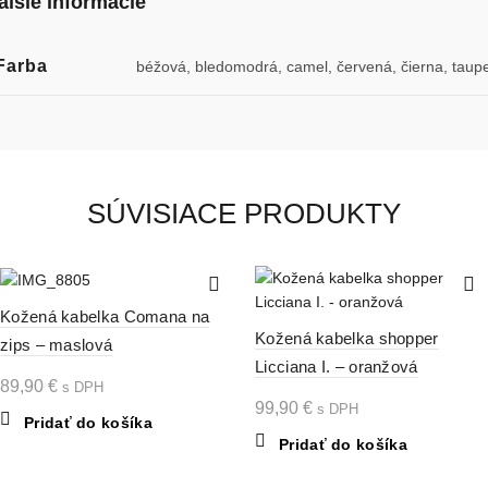
alšie informácie
Farba
béžová, bledomodrá, camel, červená, čierna, taup
SÚVISIACE PRODUKTY
Kožená kabelka Comana na
Kožená kabelka shopper
zips – maslová
Licciana I. – oranžová
89,90
€
s DPH
99,90
€
s DPH
Pridať do košíka
Pridať do košíka