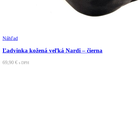
Pridať medzi obľúbené
Náhľad
Ľadvinka kožená veľká Nardi – čierna
69,90
€
s DPH
Pridať do košíka