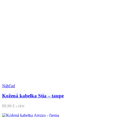
Pridať medzi obľúbené
Náhľad
Kožená kabelka Stia – taupe
89,90
€
s DPH
Pridať do košíka