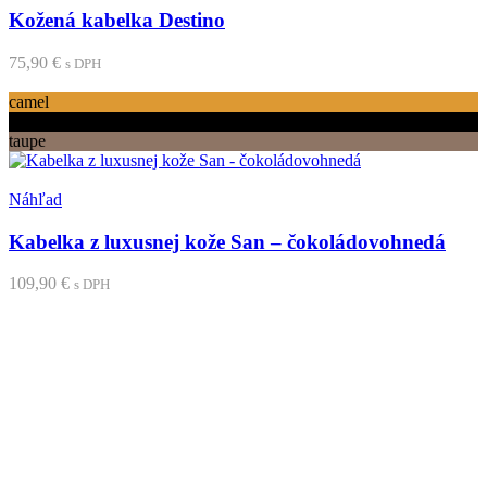
Kožená kabelka Destino
75,90
€
s DPH
Tento
Výber možností
produkt
camel
má
čierna
viacero
taupe
variantov.
Možnosti
Pridať medzi obľúbené
si
Náhľad
môžete
vybrať
Kabelka z luxusnej kože San – čokoládovohnedá
na
stránke
109,90
€
s DPH
produktu.
Pridať do košíka