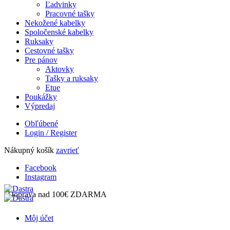
Ľadvinky
Pracovné tašky
Nekožené kabelky
Spoločenské kabelky
Ruksaky
Cestovné tašky
Pre pánov
Aktovky
Tašky a ruksaky
Etue
Poukážky
Výpredaj
Obľúbené
Login / Register
Nákupný košík
zavrieť
Facebook
Instagram
| Doprava nad 100€ ZDARMA
Môj účet