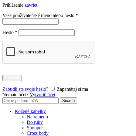
Prihlásenie
zavrieť
-30%
Povinné
Vaše používateľské meno alebo heslo
*
Povinné
Heslo
*
Prihlásiť
Zabudli ste svoje heslo?
Zapamätaj si ma
Nemáte účet?
Vytvoriť účet
Search
Search
for:
Kožené kabelky
Na rameno
Do ruky
Shopper
Cross body