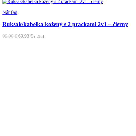
Pridať medzi obľúbené
Náhľad
Ruksak/kabelka kožený s 2 prackami 2v1 – čierny
Pôvodná
Aktuálna
99,90
€
69,93
€
s DPH
cena
cena
Pridať do košíka
bola:
je:
99,90 €.
69,93 €.