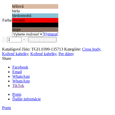
béžová
biela
bledomodrá
Farba
červená
čierna
taupe
Vymazať
množstvo Kožená kabelka Pisa - malá cross body
Pridať do košíka
Pridať medzi obľúbené
Katalógové číslo:
TGI1.0399-135713
Kategórie:
Cross body
,
Kožené kabelky
,
Kožené kabelky
,
Pre dámy
Share
Facebook
Email
WhatsApp
WhatsApp
TikTok
Popis
Ďalšie informácie
Popis