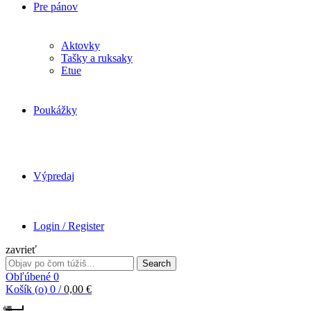
Pre pánov
Aktovky
Tašky a ruksaky
Etue
Poukážky
Výpredaj
Login / Register
zavrieť
Search
Search
for:
Obľúbené
0
Košík (
o
)
0
/
0,00
€