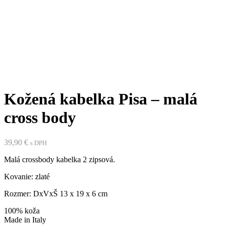
Click to enlarge
Kožená kabelka Pisa – malá
cross body
39,90
€
s DPH
Malá crossbody kabelka 2 zipsová.
Kovanie: zlaté
Rozmer: DxVxŠ 13 x 19 x 6 cm
100% koža
Made in Italy